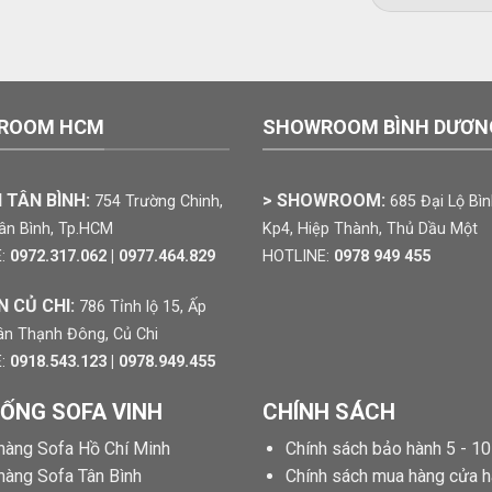
ROOM HCM
SHOWROOM BÌNH DƯƠN
 TÂN BÌNH:
> SHOWROOM:
754 Trường Chinh,
685 Đại Lộ Bì
Tân Bình, Tp.HCM
Kp4, Hiệp Thành, Thủ Dầu Một
:
0972.317.062 | 0977.464.829
HOTLINE:
0978 949 455
N CỦ CHI:
786 Tỉnh lộ 15, Ấp
ân Thạnh Đông, Củ Chi
:
0918.543.123 | 0978.949.455
HỐNG SOFA VINH
CHÍNH SÁCH
hàng Sofa Hồ Chí Minh
Chính sách bảo hành 5 - 1
hàng Sofa Tân Bình
Chính sách mua hàng cửa 