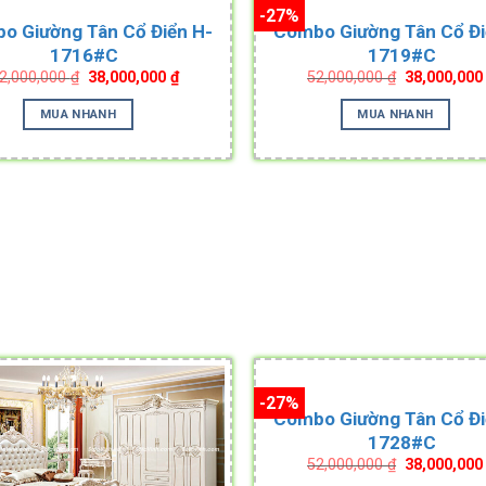
-27%
o Giường Tân Cổ Điển H-
Combo Giường Tân Cổ Đi
1716#C
1719#C
Original
Current
Original
2,000,000
₫
38,000,000
₫
52,000,000
₫
38,000,00
price
price
price
was:
is:
was:
MUA NHANH
MUA NHANH
52,000,000 ₫.
38,000,000 ₫.
52,000,000 
-27%
Combo Giường Tân Cổ Đi
1728#C
Original
52,000,000
₫
38,000,00
price