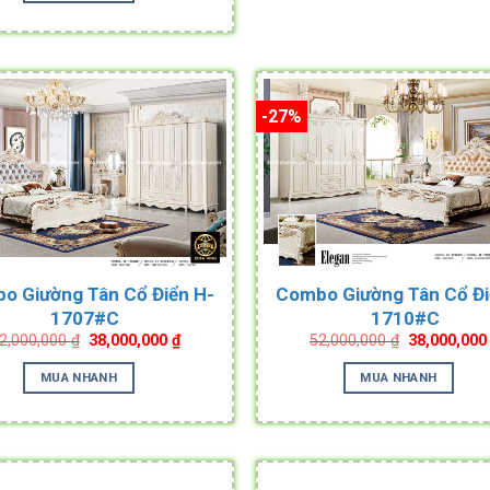
-27%
o Giường Tân Cổ Điển H-
Combo Giường Tân Cổ Đi
1707#C
1710#C
Original
Current
Original
2,000,000
₫
38,000,000
₫
52,000,000
₫
38,000,00
price
price
price
was:
is:
was:
MUA NHANH
MUA NHANH
52,000,000 ₫.
38,000,000 ₫.
52,000,000 