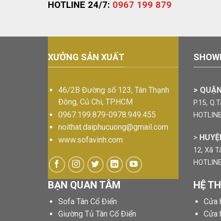
HOTLINE 24/7:
0967 199 879
XƯỞNG SẢN XUẤT
SHOW
46/2B Đường số 123, Tân Thạnh
>
QUẬN
Đông, Củ Chi, TP.HCM
P.15, Q.
0967.199.879-0978.949.455
HOTLINE
noithat.daiphucuong@gmail.com
>
HUYỆ
www.sofavinh.com
12, Xã T
HOTLINE
BẠN QUAN TÂM
HỆ T
Sofa Tân Cổ Điển
Cửa 
Giường Tủ Tân Cổ Điển
Cửa 