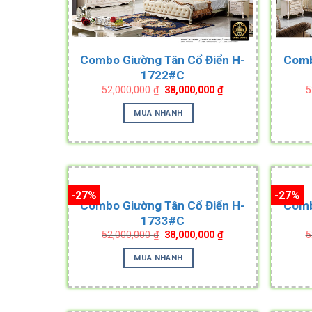
Combo Giường Tân Cổ Điển H-
Comb
1722#C
Original
Current
52,000,000
₫
38,000,000
₫
5
price
price
was:
is:
MUA NHANH
52,000,000 ₫.
38,000,000 ₫.
-27%
-27%
Combo Giường Tân Cổ Điển H-
Comb
1733#C
Original
Current
52,000,000
₫
38,000,000
₫
5
price
price
was:
is:
MUA NHANH
52,000,000 ₫.
38,000,000 ₫.