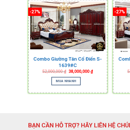
-27%
-27%
Combo Giường Tân Cổ Điển S-
Comb
1639#C
Original
Current
52,000,000
₫
38,000,000
₫
5
price
price
was:
is:
MUA NHANH
52,000,000 ₫.
38,000,000 ₫.
BẠN CẦN HỖ TRỢ? HÃY LIÊN HỆ CHÚ