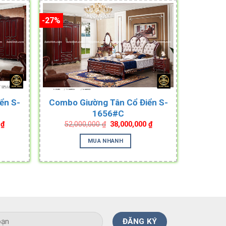
-27%
ển S-
Combo Giường Tân Cổ Điển S-
1656#C
Current
Original
Current
0
₫
52,000,000
₫
38,000,000
₫
price
price
price
is:
was:
is:
MUA NHANH
₫.
38,000,000 ₫.
52,000,000 ₫.
38,000,000 ₫.