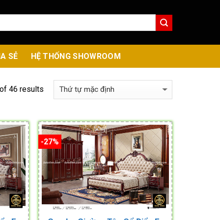
IA SẺ
HỆ THỐNG SHOWROOM
f 46 results
-27%