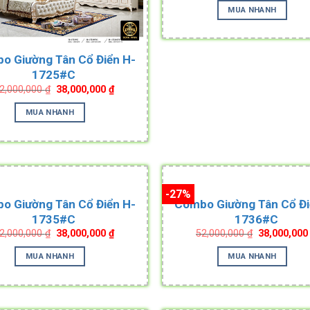
was:
MUA NHANH
52,000,000 
o Giường Tân Cổ Điển H-
1725#C
Original
Current
2,000,000
₫
38,000,000
₫
price
price
was:
is:
MUA NHANH
52,000,000 ₫.
38,000,000 ₫.
-27%
o Giường Tân Cổ Điển H-
Combo Giường Tân Cổ Đi
1735#C
1736#C
Original
Current
Original
2,000,000
₫
38,000,000
₫
52,000,000
₫
38,000,00
price
price
price
was:
is:
was:
MUA NHANH
MUA NHANH
52,000,000 ₫.
38,000,000 ₫.
52,000,000 