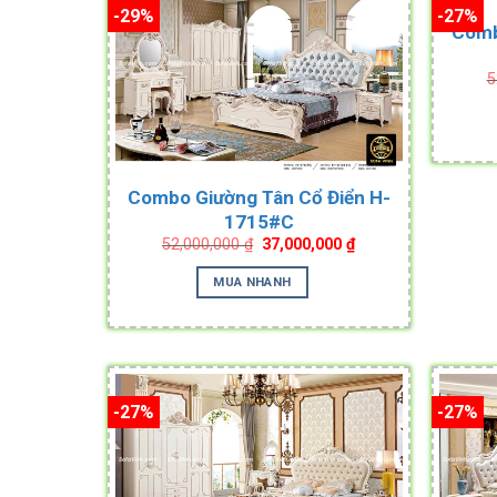
-29%
-27%
Comb
5
Combo Giường Tân Cổ Điển H-
1715#C
Original
Current
52,000,000
₫
37,000,000
₫
price
price
was:
is:
MUA NHANH
52,000,000 ₫.
37,000,000 ₫.
-27%
-27%