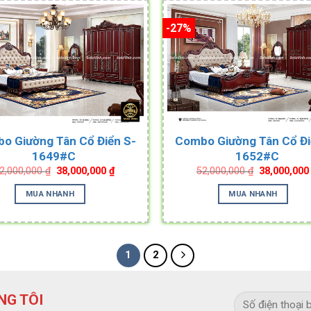
-27%
o Giường Tân Cổ Điển S-
Combo Giường Tân Cổ Đi
1649#C
1652#C
Original
Current
Original
2,000,000
₫
38,000,000
₫
52,000,000
₫
38,000,00
price
price
price
was:
is:
was:
MUA NHANH
MUA NHANH
52,000,000 ₫.
38,000,000 ₫.
52,000,000 
1
2
NG TÔI