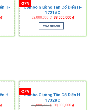
-27%
ển H-
Combo Giường Tân Cổ Điển H-
1721#C
Current
Original
Current
0
₫
52,000,000
₫
38,000,000
₫
price
price
price
is:
was:
is:
MUA NHANH
₫.
38,000,000 ₫.
52,000,000 ₫.
38,000,000 ₫.
-27%
ển H-
Combo Giường Tân Cổ Điển H-
1732#C
Current
Original
Current
0
₫
52,000,000
₫
38,000,000
₫
price
price
price