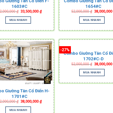
o Giường Tân Cổ Điển F-
Combo Giường Tân Cổ Đi
1603#C
1654#C
Original
Current
Original
2,000,000
₫
33,500,000
₫
52,000,000
₫
38,000,00
price
price
price
was:
is:
was:
MUA NHANH
MUA NHANH
52,000,000 ₫.
33,500,000 ₫.
52,000,000 
-27%
Combo Giường Tân Cổ Đi
1702#C-D
Original
52,000,000
₫
38,000,00
price
was:
MUA NHANH
52,000,000 
o Giường Tân Cổ Điển H-
1701#C
Original
Current
2,000,000
₫
38,000,000
₫
price
price
was:
is:
MUA NHANH
52,000,000 ₫.
38,000,000 ₫.