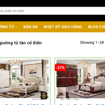
ƯỜNG TỦ
BÀN ĂN
NHẬT KÝ GIAO HÀNG
BLOG CH
Showing 1–28 o
iường tủ tân cổ điển
-27%