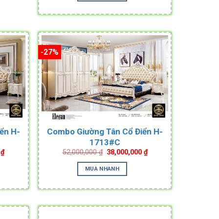
-27%
ển H-
Combo Giường Tân Cổ Điển H-
1713#C
Current
Original
Current
0
₫
52,000,000
₫
38,000,000
₫
price
price
price
is:
was:
is:
MUA NHANH
₫.
38,000,000 ₫.
52,000,000 ₫.
38,000,000 ₫.