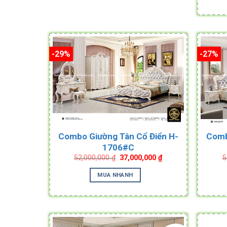
-29%
-27%
Combo Giường Tân Cổ Điển H-
Comb
1706#C
Original
Current
52,000,000
₫
37,000,000
₫
5
price
price
was:
is:
MUA NHANH
52,000,000 ₫.
37,000,000 ₫.