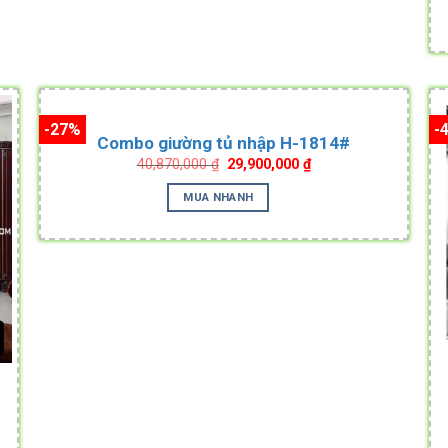
-27%
-
Combo giường tủ nhập H-1814#
Original
Current
40,870,000
₫
29,900,000
₫
price
price
was:
is:
MUA NHANH
40,870,000 ₫.
29,900,000 ₫.