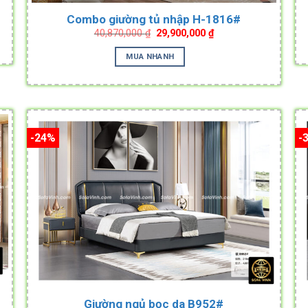
Combo giường tủ nhập H-1816#
Original
Current
40,870,000
₫
29,900,000
₫
.
price
price
was:
is:
MUA NHANH
40,870,000 ₫.
29,900,000 ₫.
-24%
-
Giường ngủ bọc da B952#