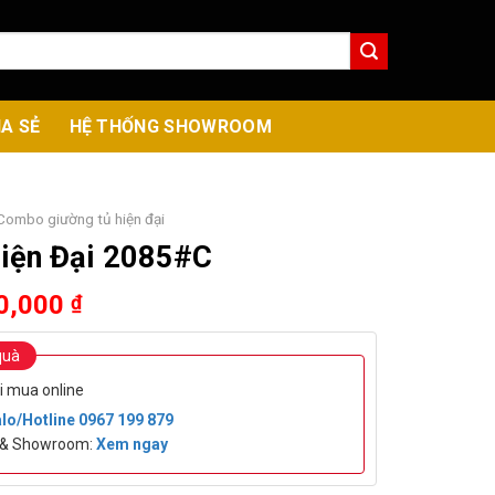
IA SẺ
HỆ THỐNG SHOWROOM
Combo giường tủ hiện đại
iện Đại 2085#C
al
Current
0,000
₫
price
is:
quà
0,000 ₫.
26,000,000 ₫.
i mua online
lo/Hotline
0967 199 879
t & Showroom:
Xem ngay