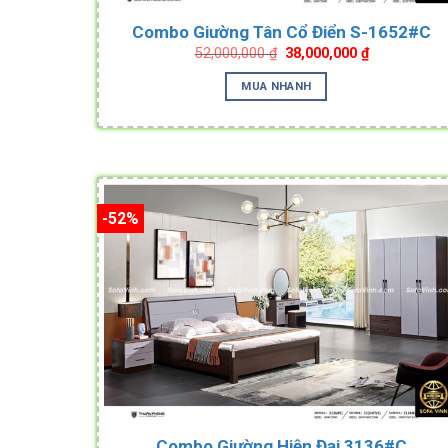
Combo Giường Tân Cổ Điển S-1652#C
Original
Current
52,000,000
₫
38,000,000
₫
price
price
was:
is:
MUA NHANH
52,000,000 ₫.
38,000,000 ₫
-52%
Combo Giường Hiện Đại 3136#C