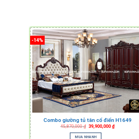
-14%
Combo giường tủ tân cổ điển H1649
Original
Current
45,870,000
₫
39,900,000
₫
price
price
was:
is:
MUA NHANH