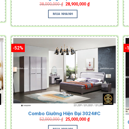
Original
Current
38,000,000
₫
28,900,000
₫
price
price
.
was:
is:
MUA NHANH
38,000,000 ₫.
28,900,000 ₫.
-52%
-
Combo Giường Hiện Đại 3024#C
Original
Current
52,000,000
₫
25,000,000
₫
price
price
was:
is:
MUA NHANH