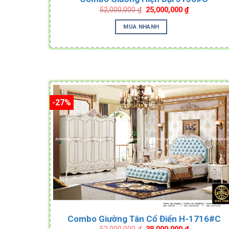
Original
Current
52,000,000
₫
25,000,000
₫
price
price
was:
is:
MUA NHANH
52,000,000 ₫.
25,000,000 ₫
-27%
Combo Giường Tân Cổ Điển H-1716#C
Original
Current