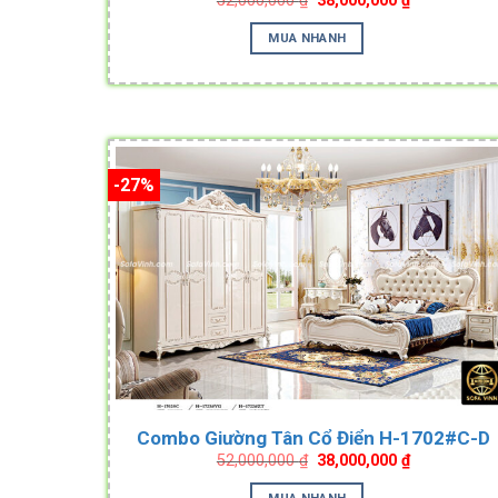
52,000,000
₫
38,000,000
₫
price
price
was:
is:
MUA NHANH
52,000,000 ₫.
38,000,000 ₫
-27%
Combo Giường Tân Cổ Điển H-1702#C-D
Original
Current
52,000,000
₫
38,000,000
₫
price
price
was:
is:
MUA NHANH