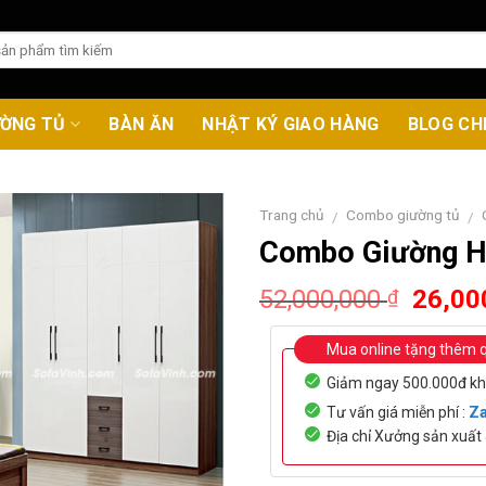
ƯỜNG TỦ
BÀN ĂN
NHẬT KÝ GIAO HÀNG
BLOG CH
Trang chủ
Combo giường tủ
/
/
Combo Giường H
Origin
52,000,000
26,00
₫
price
was:
Mua online tặng thêm 
52,00
Giảm ngay 500.000đ kh
Tư vấn giá miễn phí :
Za
Địa chỉ Xưởng sản xuấ