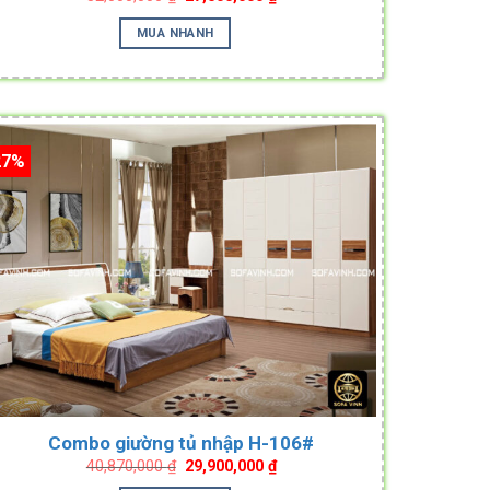
price
price
was:
is:
MUA NHANH
32,000,000 ₫.
27,500,000 ₫.
27%
Combo giường tủ nhập H-106#
Original
Current
40,870,000
₫
29,900,000
₫
price
price