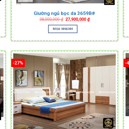
Giường ngủ bọc da 3659B#
Original
Current
38,000,000
₫
27,900,000
₫
price
price
.
was:
is:
MUA NHANH
38,000,000 ₫.
27,900,000 ₫.
-27%
-