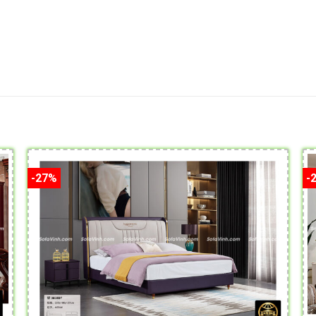
-27%
-