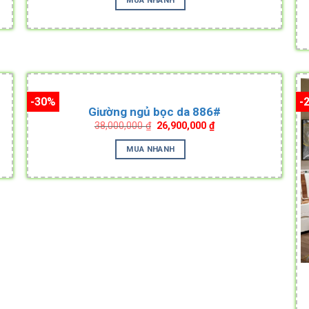
.
52,000,000 ₫.
25,000,000 ₫.
-30%
-
Giường ngủ bọc da 886#
Original
Current
38,000,000
₫
26,900,000
₫
price
price
was:
is:
MUA NHANH
.
38,000,000 ₫.
26,900,000 ₫.