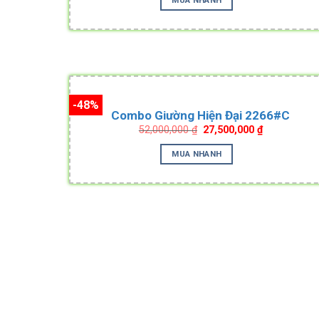
52,000,000 ₫.
38,000,000 ₫
-48%
Combo Giường Hiện Đại 2266#C
Original
Current
52,000,000
₫
27,500,000
₫
price
price
was:
is:
MUA NHANH
52,000,000 ₫.
27,500,000 ₫