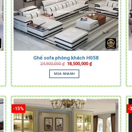
Ghế sofa phòng khách H058
Original
Current
24,900,000
₫
18,500,000
₫
price
price
was:
is:
MUA NHANH
.
24,900,000 ₫.
18,500,000 ₫.
-15%
-