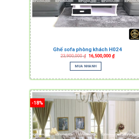
Ghế sofa phòng khách H024
Original
Current
23,900,000
₫
16,500,000
₫
price
price
was:
is:
MUA NHANH
23,900,000 ₫.
16,500,000 ₫
-18%