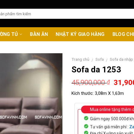
ƯỜNG TỦ
BÀN ĂN
NHẬT KÝ GIAO HÀNG
BLOG CH
Trang chủ
Sofa
Sofa da nhập
/
/
Sofa da 1253
Origin
45,900,000
31,90
₫
price
Kích thước:
3,08m X 1,63m
was:
45,90
Mua online tặng thêm 
Giảm ngay 500.000đ kh
Tư vấn giá miễn phí :
Za
Địa chỉ Xưởng sản xuấ