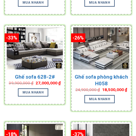
was:
is:
was:
is:
MUA NHANH
MUA NHANH
52,900,000 ₫.
44,000,000 ₫.
45,000,000 ₫.
39,5
-33%
-26%
Ghế sofa 628-2#
Ghế sofa phòng khách
Original
Current
H058
39,900,000
₫
27,000,000
₫
price
price
Original
Curr
24,900,000
₫
18,500,000
₫
was:
is:
MUA NHANH
price
pric
39,900,000 ₫.
27,000,000 ₫.
was:
is:
MUA NHANH
24,900,000 ₫.
18,5
-18%
-37%