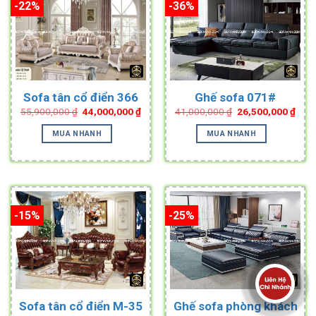
-22%
-36%
Sofa tân cổ điển 366
Ghế sofa 071#
Original
Current
Original
Curr
55,900,000
₫
44,000,000
₫
41,000,000
₫
26,500,000
₫
price
price
price
pric
was:
is:
was:
is:
MUA NHANH
MUA NHANH
55,900,000 ₫.
44,000,000 ₫.
41,000,000 ₫.
26,5
-15%
-25%
Sofa tân cổ điển M-35
Ghế sofa phòng khách