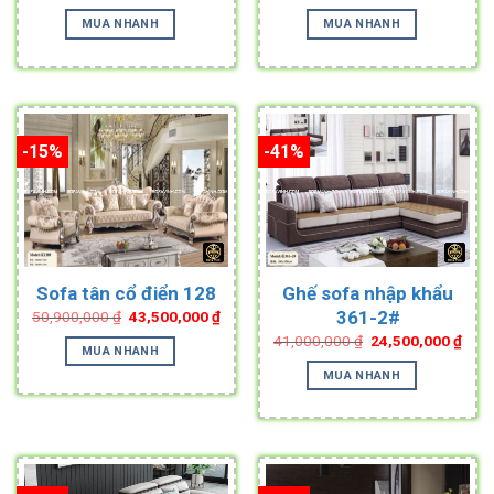
price
price
price
pric
was:
is:
was:
is:
MUA NHANH
MUA NHANH
52,900,000 ₫.
44,000,000 ₫.
43,900,000 ₫.
31,0
-15%
-41%
Sofa tân cổ điển 128
Ghế sofa nhập khẩu
Original
Current
361-2#
50,900,000
₫
43,500,000
₫
price
price
Original
Curr
41,000,000
₫
24,500,000
₫
was:
is:
MUA NHANH
price
pric
50,900,000 ₫.
43,500,000 ₫.
was:
is:
MUA NHANH
41,000,000 ₫.
24,5