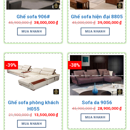
Ghế sofa 906#
Ghế sofa hiện đại 8805
Original
Current
Original
Curr
45,900,000
₫
38,000,000
₫
45,000,000
₫
39,000,000
₫
price
price
price
pric
was:
is:
was:
is:
MUA NHANH
MUA NHANH
45,900,000 ₫.
38,000,000 ₫.
45,000,000 ₫.
39,0
-39%
-38%
Ghế sofa phòng khách
Sofa da 9056
Original
Curr
H055
45,900,000
₫
28,900,000
₫
price
pric
Original
Current
21,900,000
₫
13,500,000
₫
was:
is:
MUA NHANH
price
price
45,900,000 ₫.
28,9
was:
is:
MUA NHANH
21,900,000 ₫.
13,500,000 ₫.