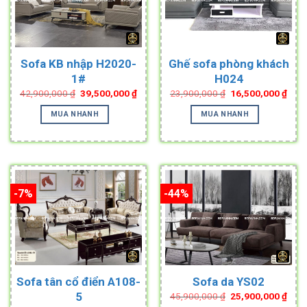
Sofa KB nhập H2020-
Ghế sofa phòng khách
1#
H024
Original
Current
Original
Curr
42,900,000
₫
39,500,000
₫
23,900,000
₫
16,500,000
₫
price
price
price
pric
was:
is:
was:
is:
MUA NHANH
MUA NHANH
42,900,000 ₫.
39,500,000 ₫.
23,900,000 ₫.
16,5
-7%
-44%
Sofa tân cổ điển A108-
Sofa da YS02
Original
Curr
5
45,900,000
₫
25,900,000
₫
price
pric