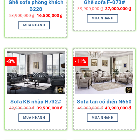
Ghế sofa phòng khách
Ghế sofa F-073#
Original
Curr
B228
39,900,000
₫
27,000,000
₫
price
pric
Original
Current
23,900,000
₫
16,500,000
₫
was:
is:
MUA NHANH
price
price
39,900,000 ₫.
27,0
was:
is:
MUA NHANH
23,900,000 ₫.
16,500,000 ₫.
-8%
-11%
Sofa KB nhập H732#
Sofa tân cổ điển N650
Original
Current
Original
Curr
42,900,000
₫
39,500,000
₫
49,000,000
₫
43,900,000
₫
price
price
price
pric
was:
is:
was:
is:
MUA NHANH
MUA NHANH
42,900,000 ₫.
39,500,000 ₫.
49,000,000 ₫.
43,9