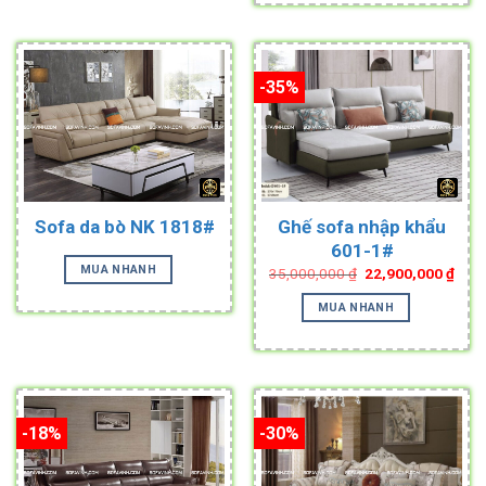
-35%
Sofa da bò NK 1818#
Ghế sofa nhập khẩu
601-1#
MUA NHANH
Original
Curr
35,000,000
₫
22,900,000
₫
price
pric
was:
is:
MUA NHANH
35,000,000 ₫.
22,9
-18%
-30%