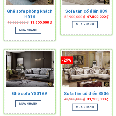
Ghế sofa phòng khách
Sofa tân cổ điển 889
Original
Curr
H016
52,900,000
₫
47,500,000
₫
price
pric
Original
Current
19,900,000
₫
13,500,000
₫
was:
is:
MUA NHANH
price
price
52,900,000 ₫.
47,5
was:
is:
MUA NHANH
19,900,000 ₫.
13,500,000 ₫.
-29%
Ghế sofa YS01A#
Sofa tân cổ điển 8806
Original
Curr
43,900,000
₫
31,200,000
₫
price
pric
MUA NHANH
was:
is:
MUA NHANH
43,900,000 ₫.
31,2