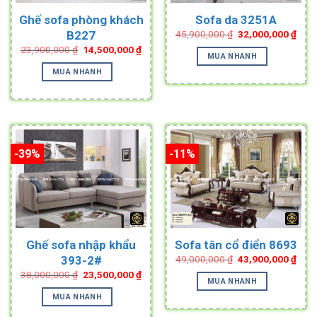
Ghế sofa phòng khách
Sofa da 3251A
Original
Curr
B227
45,900,000
₫
32,000,000
₫
price
pric
Original
Current
23,900,000
₫
14,500,000
₫
was:
is:
MUA NHANH
price
price
45,900,000 ₫.
32,0
was:
is:
MUA NHANH
23,900,000 ₫.
14,500,000 ₫.
-39%
-11%
Ghế sofa nhập khẩu
Sofa tân cổ điển 8693
Original
Curr
393-2#
49,000,000
₫
43,900,000
₫
price
pric
Original
Current
38,000,000
₫
23,500,000
₫
was:
is:
MUA NHANH
price
price
49,000,000 ₫.
43,9
was:
is:
MUA NHANH
38,000,000 ₫.
23,500,000 ₫.