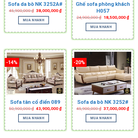
Sofa da bò NK 3252A#
Ghế sofa phòng khách
Original
Current
H057
45,900,000
₫
38,000,000
₫
price
price
Original
Curr
24,900,000
₫
18,500,000
₫
was:
is:
MUA NHANH
price
pric
45,900,000 ₫.
38,000,000 ₫.
was:
is:
MUA NHANH
24,900,000 ₫.
18,5
-14%
-20%
Sofa tân cổ điển 089
Sofa da bò NK 3252#
Original
Current
Original
Curr
50,900,000
₫
43,900,000
₫
45,900,000
₫
37,000,000
₫
price
price
price
pric
was:
is:
was:
is:
MUA NHANH
MUA NHANH
50,900,000 ₫.
43,900,000 ₫.
45,900,000 ₫.
37,0