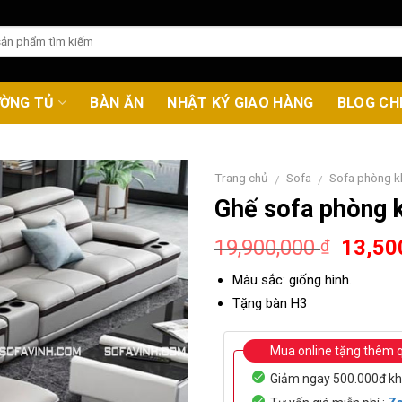
ƯỜNG TỦ
BÀN ĂN
NHẬT KÝ GIAO HÀNG
BLOG CH
Trang chủ
Sofa
Sofa phòng k
/
/
Ghế sofa phòng 
Origin
19,900,000
13,50
₫
price
Màu sắc: giống hình.
was:
Tặng bàn H3
19,90
Mua online tặng thêm 
Giảm ngay 500.000đ kh