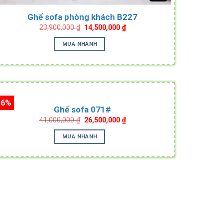
Ghế sofa phòng khách B227
Original
Current
23,900,000
₫
14,500,000
₫
price
price
was:
is:
MUA NHANH
23,900,000 ₫.
14,500,000 ₫.
36%
Ghế sofa 071#
Original
Current
41,000,000
₫
26,500,000
₫
price
price
was:
is:
MUA NHANH
41,000,000 ₫.
26,500,000 ₫.