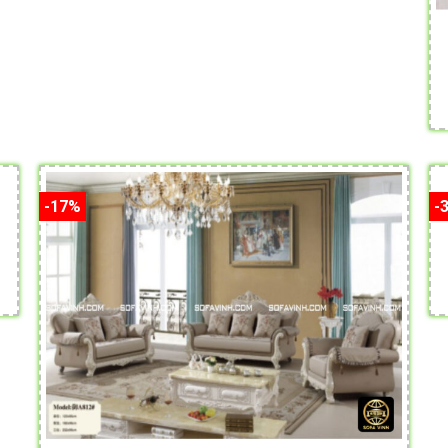
-17%
-
.
Nệm sofa luôn tạo cảm giác thoả mái cho người ngồi