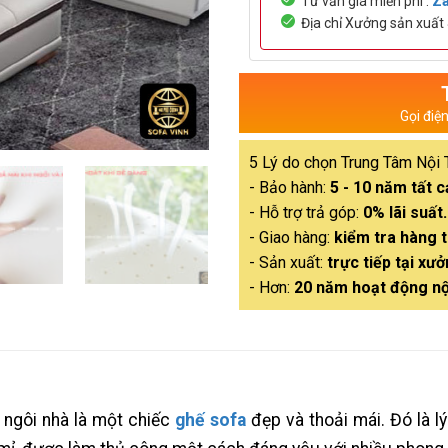
Tư vấn giá miễn phí :
Za
Địa chỉ Xưởng sản xuấ
Gọi điệ
5 Lý do chọn Trung Tâm Nội 
- Bảo hành:
5 - 10 năm tất 
- Hỗ trợ trả góp:
0% lãi suất.
- Giao hàng:
kiểm tra hàng t
- Sản xuất:
trực tiếp tại xưở
- Hơn:
20 năm hoạt động nộ
 ngôi nhà là một chiếc
ghế sofa
đẹp và thoải mái. Đó là l