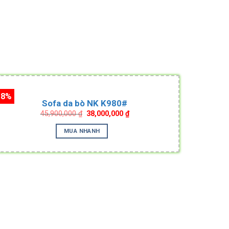
18%
Sofa da bò NK K980#
Original
Current
45,900,000
₫
38,000,000
₫
price
price
was:
is:
MUA NHANH
45,900,000 ₫.
38,000,000 ₫.