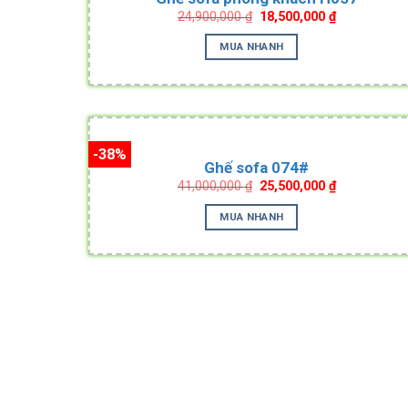
Original
Current
24,900,000
₫
18,500,000
₫
price
price
was:
is:
MUA NHANH
24,900,000 ₫.
18,500,000 ₫
-38%
Ghế sofa 074#
Original
Current
41,000,000
₫
25,500,000
₫
price
price
was:
is:
MUA NHANH
41,000,000 ₫.
25,500,000 ₫