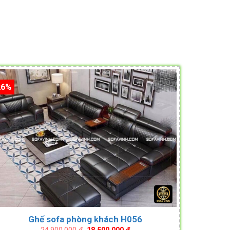
26%
Ghế sofa phòng khách H056
Original
Current