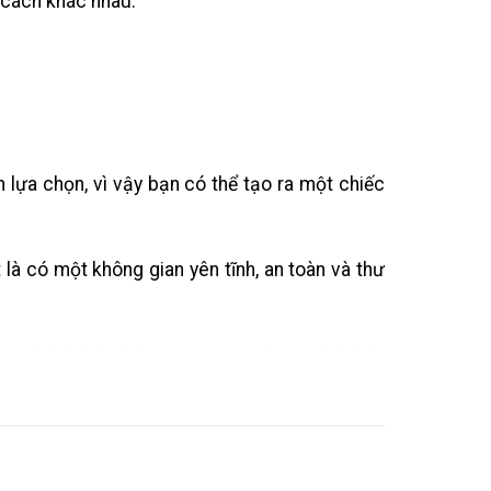
 cách khác nhau.
 lựa chọn, vì vậy bạn có thể tạo ra một chiếc
là có một không gian yên tĩnh, an toàn và thư
ủa mình thành thiên đường – nơi bạn có thể rút