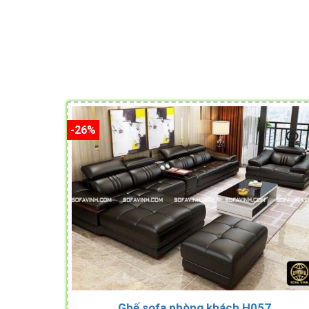
-26%
Ghế sofa phòng khách H057