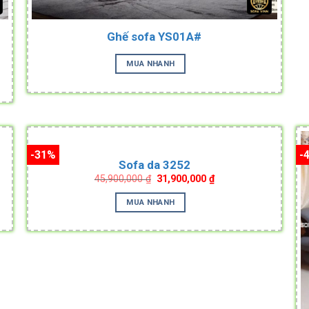
Ghế sofa YS01A#
Bề mặt sẽ không bị thấm nước (minh hoạ hình ảnh)
MUA NHANH
.
-31%
-
Sofa da 3252
Original
Current
45,900,000
₫
31,900,000
₫
price
price
was:
is:
MUA NHANH
.
45,900,000 ₫.
31,900,000 ₫.