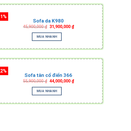
31%
Sofa da K980
Original
Current
45,900,000
₫
31,900,000
₫
price
price
was:
is:
MUA NHANH
45,900,000 ₫.
31,900,000 ₫.
22%
Sofa tân cổ điển 366
Original
Current
55,900,000
₫
44,000,000
₫
price
price
was:
is:
MUA NHANH
55,900,000 ₫.
44,000,000 ₫.