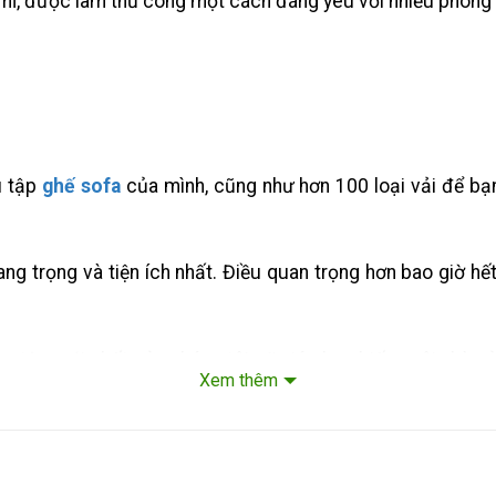
ỉ mỉ, được làm thủ công một cách đáng yêu với nhiều phong
u tập
ghế sofa
của mình, cũng như hơn 100 loại vải để bạn
g trọng và tiện ích nhất. Điều quan trọng hơn bao giờ hết 
ưu tập mới nhất của chúng tôi sẽ giúp bạn biến ngôi nhà c
Xem thêm
ạo.