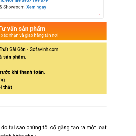
lo/Hotline
0967 199 879
t & Showroom:
Xem ngay
Tư vấn sản phẩm
n xác nhận và giao hàng tận nơi
Thất Sài Gòn - Sofavinh.com
cả sản phẩm.
rước khi thanh toán.
ng.
i thất
ý do tại sao chúng tôi cố gắng tạo ra một loạt