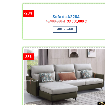
-28%
Sofa da A228A
Original
Current
45,900,000
₫
33,500,000
₫
price
price
was:
is:
MUA NHANH
45,900,000 ₫.
33,500,000 ₫
-35%