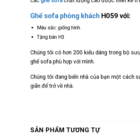
các
ghế sofa
chất lượng cao được thiết kế t
Ghế sofa phòng khách
H059 với:
Màu sắc: giống hình.
Tặng bàn H3
Chúng tôi có hơn 200 kiểu dáng trong bộ sư
ghế sofa phù hợp với mình.
Chúng tôi đang biến nhà của bạn một cách san
giãn để trở về nhà.
Với những thiết kế thoải mái và hấp dẫn, bộ s
lui khỏi thế giới bên ngoài để nghỉ ngơi và tái t
SẢN PHẨM TƯƠNG TỰ