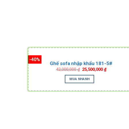
-40%
Ghế sofa nhập khẩu 181-5#
Original
Current
42,000,000
₫
25,500,000
₫
price
price
was:
is:
MUA NHANH
42,000,000 ₫.
25,500,000 ₫