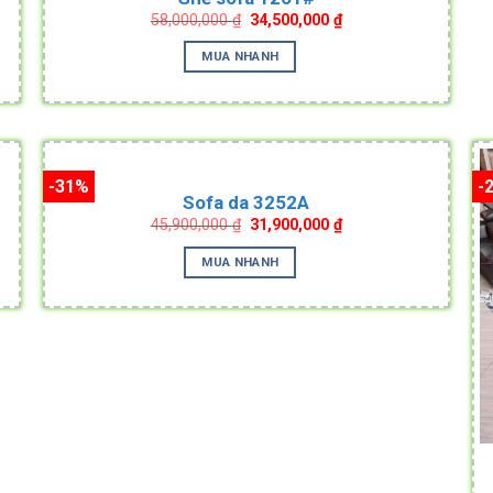
Original
Current
58,000,000
₫
34,500,000
₫
price
price
was:
is:
MUA NHANH
.
58,000,000 ₫.
34,500,000 ₫.
-31%
-
Không lưu trữ mùi hôi
Sofa da 3252A
Original
Current
45,900,000
₫
31,900,000
₫
price
price
was:
is:
MUA NHANH
.
45,900,000 ₫.
31,900,000 ₫.