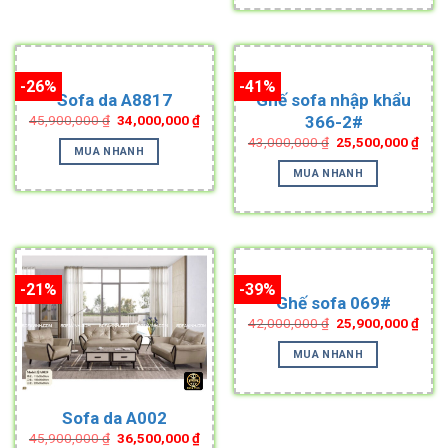
-26%
-41%
Sofa da A8817
Ghế sofa nhập khẩu
Original
Current
366-2#
45,900,000
₫
34,000,000
₫
price
price
Original
Curr
43,000,000
₫
25,500,000
₫
was:
is:
MUA NHANH
price
pric
45,900,000 ₫.
34,000,000 ₫.
was:
is:
MUA NHANH
43,000,000 ₫.
25,5
-21%
-39%
Ghế sofa 069#
Original
Curr
42,000,000
₫
25,900,000
₫
price
pric
was:
is:
MUA NHANH
42,000,000 ₫.
25,9
Sofa da A002
Original
Current
45,900,000
₫
36,500,000
₫