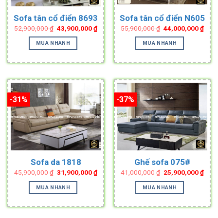
Sofa tân cổ điển 8693
Sofa tân cổ điển N605
Original
Current
Original
Curr
52,900,000
₫
43,900,000
₫
55,900,000
₫
44,000,000
₫
price
price
price
pric
was:
is:
was:
is:
MUA NHANH
MUA NHANH
52,900,000 ₫.
43,900,000 ₫.
55,900,000 ₫.
44,0
-31%
-37%
Sofa da 1818
Ghế sofa 075#
Original
Current
Original
Curr
45,900,000
₫
31,900,000
₫
41,000,000
₫
25,900,000
₫
price
price
price
pric
was:
is:
was:
is:
MUA NHANH
MUA NHANH
45,900,000 ₫.
31,900,000 ₫.
41,000,000 ₫.
25,9