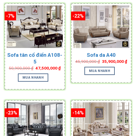
-7%
-22%
Sofa tân cổ điển A108-
Sofa da A40
Original
Curr
5
45,900,000
₫
35,900,000
₫
price
pric
Original
Current
50,900,000
₫
47,500,000
₫
was:
is:
MUA NHANH
price
price
45,900,000 ₫.
35,9
was:
is:
MUA NHANH
50,900,000 ₫.
47,500,000 ₫.
-23%
-14%