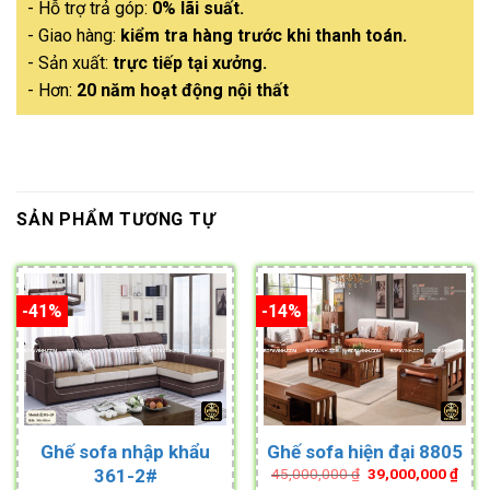
- Hỗ trợ trả góp:
0% lãi suất.
- Giao hàng:
kiểm tra hàng trước khi thanh toán.
- Sản xuất:
trực tiếp tại xưởng.
- Hơn:
20 năm hoạt động nội thất
SẢN PHẨM TƯƠNG TỰ
-41%
-14%
Ghế sofa nhập khẩu
Ghế sofa hiện đại 8805
Original
Curr
361-2#
45,000,000
₫
39,000,000
₫
price
pric