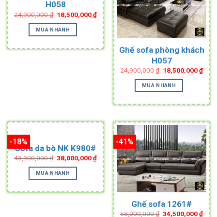
H058
Original
Current
24,900,000
₫
18,500,000
₫
price
price
was:
is:
MUA NHANH
24,900,000 ₫.
18,500,000 ₫.
Ghế sofa phòng khách
H057
Original
Curr
24,900,000
₫
18,500,000
₫
price
pric
was:
is:
MUA NHANH
24,900,000 ₫.
18,5
-18%
-41%
Sofa da bò NK K980#
Original
Current
45,900,000
₫
38,000,000
₫
price
price
was:
is:
MUA NHANH
45,900,000 ₫.
38,000,000 ₫.
Ghế sofa 1261#
Original
Curr
58,000,000
₫
34,500,000
₫