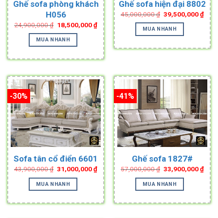
Ghế sofa phòng khách
Ghế sofa hiện đại 8802
Original
Curr
H056
45,000,000
₫
39,500,000
₫
price
pric
Original
Current
24,900,000
₫
18,500,000
₫
was:
is:
MUA NHANH
price
price
45,000,000 ₫.
39,5
was:
is:
MUA NHANH
24,900,000 ₫.
18,500,000 ₫.
-30%
-41%
Sofa tân cổ điển 6601
Ghế sofa 1827#
Original
Current
Original
Curr
43,900,000
₫
31,000,000
₫
57,000,000
₫
33,900,000
₫
price
price
price
pric
was:
is:
was:
is:
MUA NHANH
MUA NHANH
43,900,000 ₫.
31,000,000 ₫.
57,000,000 ₫.
33,9