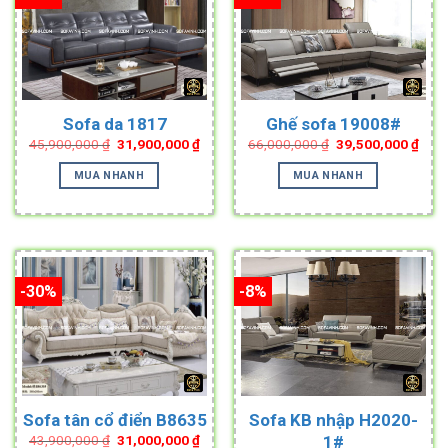
Sofa da 1817
Ghế sofa 19008#
Original
Current
Original
Curr
45,900,000
₫
31,900,000
₫
66,000,000
₫
39,500,000
₫
price
price
price
pric
was:
is:
was:
is:
MUA NHANH
MUA NHANH
45,900,000 ₫.
31,900,000 ₫.
66,000,000 ₫.
39,5
-30%
-8%
Sofa tân cổ điển B8635
Sofa KB nhập H2020-
Original
Current
1#
43,900,000
₫
31,000,000
₫