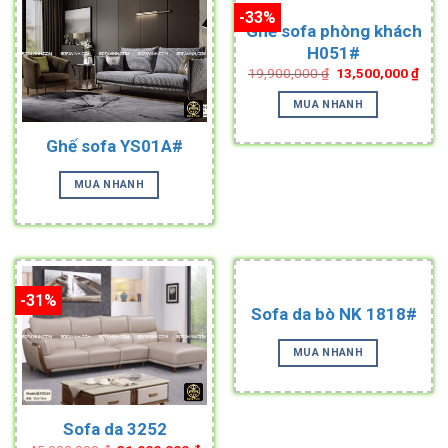
-33%
Ghế sofa phòng khách
H051#
Original
Curr
19,900,000
₫
13,500,000
₫
price
pric
was:
is:
MUA NHANH
19,900,000 ₫.
13,5
Ghế sofa YS01A#
MUA NHANH
-31%
Sofa da bò NK 1818#
MUA NHANH
Sofa da 3252