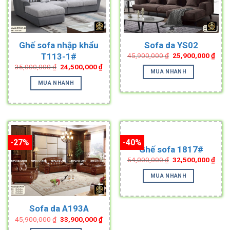
Ghế sofa nhập khẩu
Sofa da YS02
Original
Curr
T113-1#
45,900,000
₫
25,900,000
₫
price
pric
Original
Current
35,000,000
₫
24,500,000
₫
was:
is:
MUA NHANH
price
price
45,900,000 ₫.
25,9
was:
is:
MUA NHANH
35,000,000 ₫.
24,500,000 ₫.
-27%
-40%
Ghế sofa 1817#
Original
Curr
54,000,000
₫
32,500,000
₫
price
pric
was:
is:
MUA NHANH
54,000,000 ₫.
32,5
Sofa da A193A
Original
Current
45,900,000
₫
33,900,000
₫
price
price