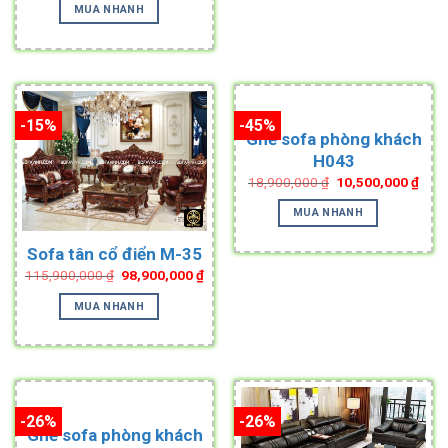
was:
is:
MUA NHANH
45,900,000 ₫.
33,900,000 ₫.
-15%
-45%
Ghế sofa phòng khách
H043
Original
Curr
18,900,000
₫
10,500,000
₫
price
pric
was:
is:
MUA NHANH
18,900,000 ₫.
10,5
Sofa tân cổ điển M-35
Original
Current
115,900,000
₫
98,900,000
₫
price
price
was:
is:
MUA NHANH
115,900,000 ₫.
98,900,000 ₫.
-26%
-26%
Ghế sofa phòng khách