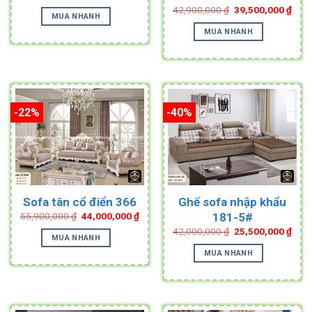
price
price
Original
Curr
42,900,000
₫
39,500,000
₫
was:
is:
MUA NHANH
price
pric
43,900,000 ₫.
31,000,000 ₫.
was:
is:
MUA NHANH
42,900,000 ₫.
39,5
-22%
-40%
Sofa tân cổ điển 366
Ghế sofa nhập khẩu
Original
Current
181-5#
55,900,000
₫
44,000,000
₫
price
price
Original
Curr
42,000,000
₫
25,500,000
₫
was:
is:
MUA NHANH
price
pric
55,900,000 ₫.
44,000,000 ₫.
was:
is:
MUA NHANH
42,000,000 ₫.
25,5