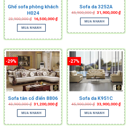
Ghế sofa phòng khách
Sofa da 3252A
Original
Curr
H024
45,900,000
₫
31,900,000
₫
price
pric
Original
Current
23,900,000
₫
16,500,000
₫
was:
is:
MUA NHANH
price
price
45,900,000 ₫.
31,9
was:
is:
MUA NHANH
23,900,000 ₫.
16,500,000 ₫.
-29%
-27%
Sofa tân cổ điển 8806
Sofa da K951C
Original
Current
Original
Curr
43,900,000
₫
31,200,000
₫
45,900,000
₫
33,900,000
₫
price
price
price
pric
was:
is:
was:
is:
MUA NHANH
MUA NHANH
43,900,000 ₫.
31,200,000 ₫.
45,900,000 ₫.
33,9