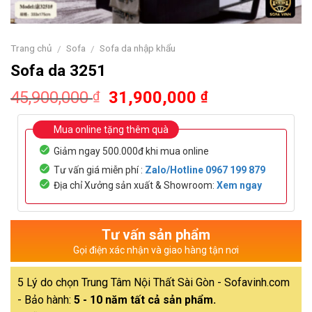
Trang chủ
Sofa
Sofa da nhập khẩu
/
/
Sofa da 3251
Original
Current
45,900,000
31,900,000
₫
₫
price
price
was:
is:
Mua online tặng thêm quà
45,900,000 ₫.
31,900,000 ₫
Giảm ngay 500.000đ khi mua online
Tư vấn giá miễn phí :
Zalo/Hotline
0967 199 879
Địa chỉ Xưởng sản xuất & Showroom:
Xem ngay
Tư vấn sản phẩm
Gọi điện xác nhận và giao hàng tận nơi
5 Lý do chọn Trung Tâm Nội Thất Sài Gòn - Sofavinh.com
- Bảo hành:
5 - 10 năm tất cả sản phẩm.