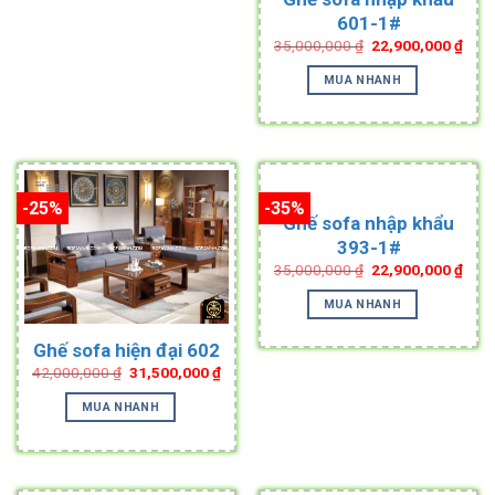
601-1#
Original
Curr
35,000,000
₫
22,900,000
₫
price
pric
was:
is:
MUA NHANH
35,000,000 ₫.
22,9
-25%
-35%
Ghế sofa nhập khẩu
393-1#
Original
Curr
35,000,000
₫
22,900,000
₫
price
pric
was:
is:
MUA NHANH
35,000,000 ₫.
22,9
Ghế sofa hiện đại 602
Original
Current
42,000,000
₫
31,500,000
₫
price
price
was:
is:
MUA NHANH
42,000,000 ₫.
31,500,000 ₫.