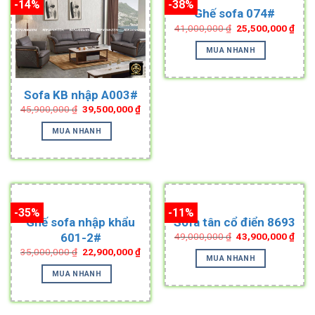
-14%
-38%
Ghế sofa 074#
Original
Curr
41,000,000
₫
25,500,000
₫
price
pric
was:
is:
MUA NHANH
41,000,000 ₫.
25,5
Sofa KB nhập A003#
Original
Current
45,900,000
₫
39,500,000
₫
price
price
was:
is:
MUA NHANH
45,900,000 ₫.
39,500,000 ₫.
-35%
-11%
Ghế sofa nhập khẩu
Sofa tân cổ điển 8693
Original
Curr
601-2#
49,000,000
₫
43,900,000
₫
price
pric
Original
Current
35,000,000
₫
22,900,000
₫
was:
is:
MUA NHANH
price
price
49,000,000 ₫.
43,9
was:
is:
MUA NHANH
35,000,000 ₫.
22,900,000 ₫.