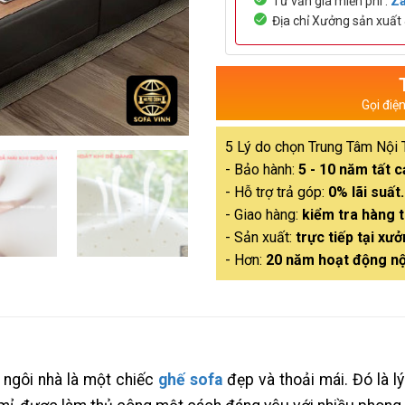
Tư vấn giá miễn phí :
Za
Địa chỉ Xưởng sản xuấ
Gọi điệ
5 Lý do chọn Trung Tâm Nội 
- Bảo hành:
5 - 10 năm tất 
- Hỗ trợ trả góp:
0% lãi suất.
- Giao hàng:
kiểm tra hàng t
- Sản xuất:
trực tiếp tại xưở
- Hơn:
20 năm hoạt động nộ
 ngôi nhà là một chiếc
ghế sofa
đẹp và thoải mái. Đó là l