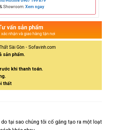
lo/Hotline
0967 199 879
t & Showroom:
Xem ngay
Tư vấn sản phẩm
n xác nhận và giao hàng tận nơi
Thất Sài Gòn - Sofavinh.com
cả sản phẩm.
rước khi thanh toán.
ng.
i thất
ý do tại sao chúng tôi cố gắng tạo ra một loạt