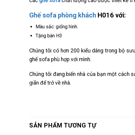
các
ghế sofa
chất lượng cao được thiết kế t
Ghế sofa phòng khách
H016 với:
Màu sắc: giống hình.
Tặng bàn H3
Chúng tôi có hơn 200 kiểu dáng trong bộ sư
ghế sofa phù hợp với mình.
Chúng tôi đang biến nhà của bạn một cách san
giãn để trở về nhà.
Với những thiết kế thoải mái và hấp dẫn, bộ s
lui khỏi thế giới bên ngoài để nghỉ ngơi và tái t
SẢN PHẨM TƯƠNG TỰ