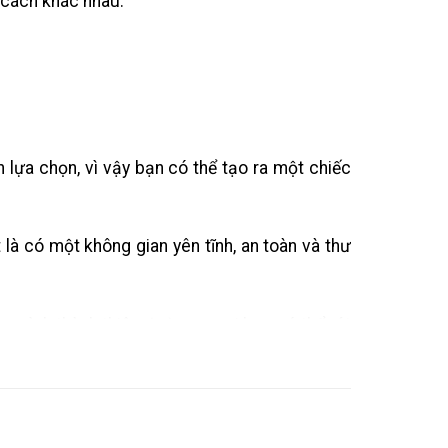
 cách khác nhau.
 lựa chọn, vì vậy bạn có thể tạo ra một chiếc
là có một không gian yên tĩnh, an toàn và thư
ủa mình thành thiên đường – nơi bạn có thể rút