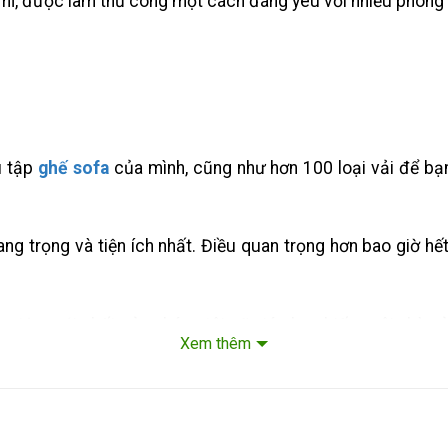
ỉ mỉ, được làm thủ công một cách đáng yêu với nhiều phong
u tập
ghế sofa
của mình, cũng như hơn 100 loại vải để bạn
g trọng và tiện ích nhất. Điều quan trọng hơn bao giờ hết 
ưu tập mới nhất của chúng tôi sẽ giúp bạn biến ngôi nhà c
Xem thêm
ạo.