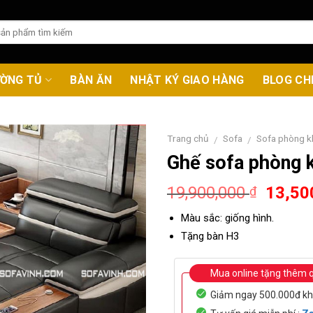
ƯỜNG TỦ
BÀN ĂN
NHẬT KÝ GIAO HÀNG
BLOG CH
Trang chủ
Sofa
Sofa phòng k
/
/
Ghế sofa phòng 
Origin
19,900,000
13,50
₫
price
Màu sắc: giống hình.
was:
Tặng bàn H3
19,90
Mua online tặng thêm 
Giảm ngay 500.000đ kh