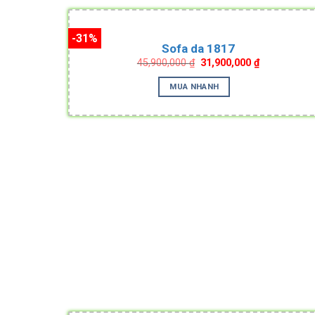
-31%
Sofa da 1817
Original
Current
45,900,000
₫
31,900,000
₫
price
price
was:
is:
MUA NHANH
45,900,000 ₫.
31,900,000 ₫