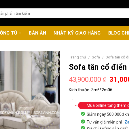
ƯỜNG TỦ
BÀN ĂN
NHẬT KÝ GIAO HÀNG
BLOG CH
Trang chủ
Sofa
Sofa tân cổ đ
/
/
Sofa tân cổ điể
Origin
43,900,000
31,00
₫
price
Kích thước:
3m6*2m06
was:
43,90
Mua online tặng thêm 
Giảm ngay 500.000đ kh
Tư vấn giá miễn phí :
Za
Địa chỉ Xưởng sản xuấ