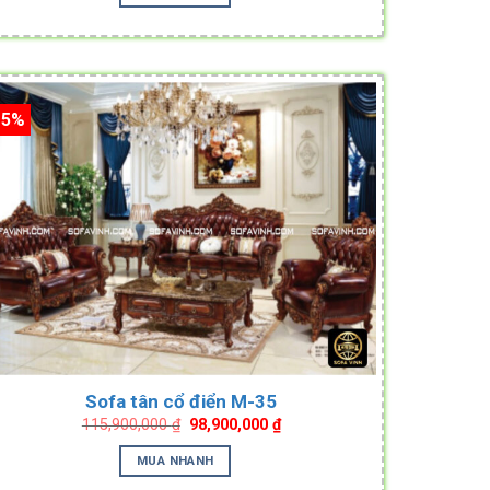
15%
Sofa tân cổ điển M-35
Original
Current
115,900,000
₫
98,900,000
₫
price
price
was:
is:
MUA NHANH
115,900,000 ₫.
98,900,000 ₫.