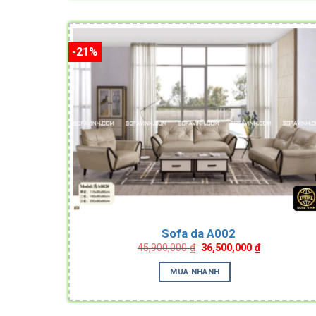
-21%
Sofa da A002
Original
Current
45,900,000
₫
36,500,000
₫
price
price
was:
is:
MUA NHANH
45,900,000 ₫.
36,500,000 ₫