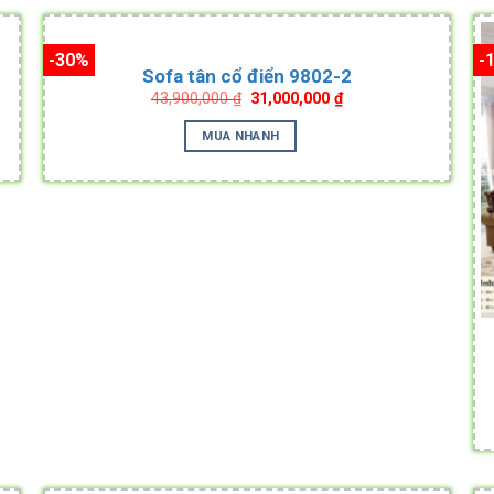
-30%
-
Sofa tân cổ điển 9802-2
Original
Current
43,900,000
₫
31,000,000
₫
price
price
was:
is:
MUA NHANH
.
43,900,000 ₫.
31,000,000 ₫.