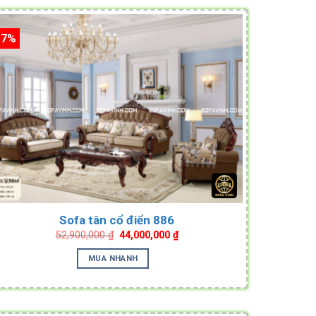
17%
Sofa tân cổ điển 886
Original
Current
52,900,000
₫
44,000,000
₫
price
price
was:
is:
MUA NHANH
52,900,000 ₫.
44,000,000 ₫.