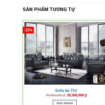
SẢN PHẨM TƯƠNG TỰ
-23%
Sofa da 732
Original
Current
45,900,000
₫
35,500,000
₫
price
price
was:
is:
MUA NHANH
45,900,000 ₫.
35,500,000 ₫